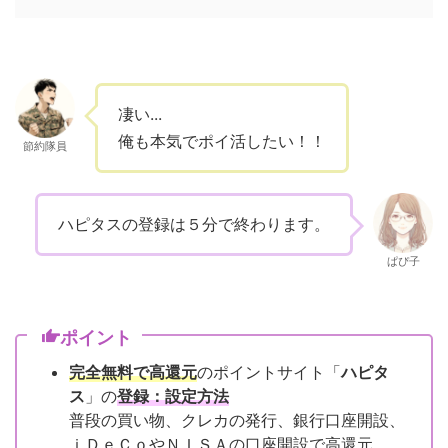
凄い...
俺も本気でポイ活したい！！
節約隊員
ハピタスの登録は５分で終わります。
ぱぴ子
ポイント
完全無料で高還元
のポイントサイト「
ハピタ
ス
」の
登録：設定方法
普段の買い物、クレカの発行、銀行口座開設、
ｉＤｅＣｏやＮＩＳＡの口座開設で高還元