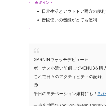
ポイント
日常生活とアウトドア両方の便利
普段使いの機能がとても便利
GARNINウォッチデビュー✨
ボーナス小遣い前倒しでVENU3を購
これで日々のアクティビティの記録、
😌
平日のモチベーション維持にも！
#ガ
— 有光 博司@S-WORKS (@aripiaripi102