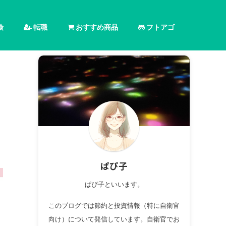
険
転職
おすすめ商品
フトアゴ
ぱぴ子
ぱぴ子といいます。
このブログでは節約と投資情報（特に自衛官
向け）について発信しています。自衛官でお