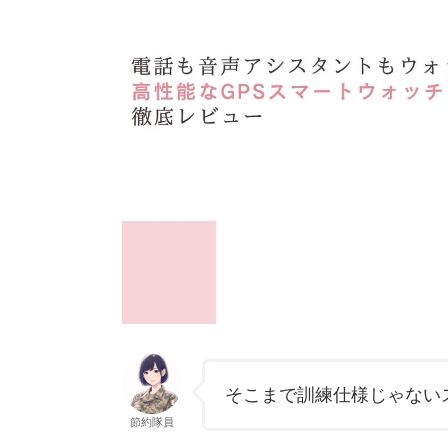
そこまで訓練仕様じゃない
節約隊員