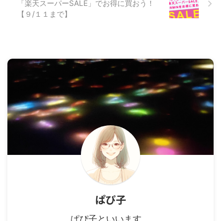
「楽天スーパーSALE」でお得に買おう！
【９/１１まで】
ぱぴ子
ぱぴ子といいます。